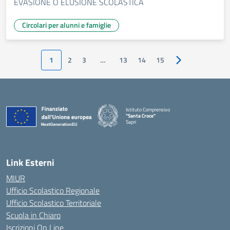
EVASIONE O ELUSIONE SCOLASTICA
Circolari per alunni e famiglie
1
2
3
…
13
14
15
Pagina successiv
Istituto Comprensivo
"Santa Croce"
Sapri
— Visita la pagina iniziale della scuola
Link Esterni
MIUR
Ufficio Scolastico Regionale
Ufficio Scolastico Territoriale
Scuola in Chiaro
Iscrizioni On Line