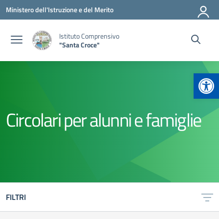
Vai ai contenuti
Vai al menu di navigazione
Vai al footer
Ministero dell'Istruzione e del Merito
Istituto Comprensivo
"Santa Croce"
Apr
Circolari per alunni e famiglie
FILTRI