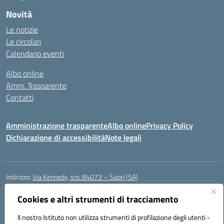
Novità
Le notizie
Le circolari
Calendario eventi
Albo online
Amm. Trasparente
Contatti
Amministrazione trasparente
Albo online
Privacy Policy
Dichiarazione di accessibilità
Note legali
Indirizzo:
Via Kennedy, snc 84073 – Sapri (SA)
Centralino:
0973 603999
Email:
saic878008@istruzione.it
Posta elettronica certificata (PEC):
Cookies e altri strumenti di tracciamento
saic878008@pec.istruzione.it
Codice fiscale: 84002700650
Il nostro Istituto non utilizza strumenti di profilazione degli utenti -