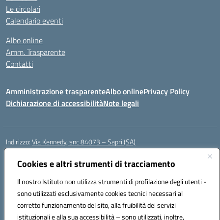
Le circolari
Calendario eventi
Albo online
Amm. Trasparente
Contatti
Amministrazione trasparente
Albo online
Privacy Policy
Dichiarazione di accessibilità
Note legali
Indirizzo:
Via Kennedy, snc 84073 – Sapri (SA)
Centralino:
0973 603999
Email:
saic878008@istruzione.it
Posta elettronica certificata (PEC):
Cookies e altri strumenti di tracciamento
saic878008@pec.istruzione.it
Codice fiscale: 84002700650
Il nostro Istituto non utilizza strumenti di profilazione degli utenti -
Codice meccanografico:
SAIC878008
sono utilizzati esclusivamente cookies tecnici necessari al
Codice Indice delle Pubbliche Amministrazioni (IPA): istsc_saic878008
corretto funzionamento del sito, alla fruibilità dei servizi
Codice unico di fatturazione (CUF): UFYPHY
istituzionali e alla sua accessibilità – sono utilizzati, inoltre,