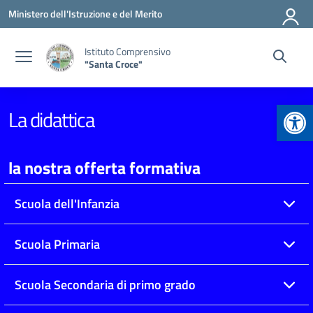
Vai ai contenuti
Vai al menu di navigazione
Vai al footer
Ministero dell'Istruzione e del Merito
Istituto Comprensivo
"Santa Croce"
Apr
La didattica
la nostra offerta formativa
Scuola dell'Infanzia
Scuola Primaria
Scuola Secondaria di primo grado