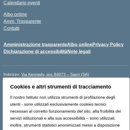
Calendario eventi
Albo online
Amm. Trasparente
Contatti
Amministrazione trasparente
Albo online
Privacy Policy
Dichiarazione di accessibilità
Note legali
Indirizzo:
Via Kennedy, snc 84073 – Sapri (SA)
Centralino:
0973 603999
Email:
saic878008@istruzione.it
Cookies e altri strumenti di tracciamento
Posta elettronica certificata (PEC):
saic878008@pec.istruzione.it
Codice fiscale: 84002700650
Il nostro Istituto non utilizza strumenti di profilazione degli
Codice meccanografico:
SAIC878008
utenti - sono utilizzati esclusivamente cookies tecnici
Codice Indice delle Pubbliche Amministrazioni (IPA):
necessari al corretto funzionamento del sito, alla fruibilità dei
istsc_saic878008
servizi istituzionali e alla sua accessibilità – sono utilizzati,
Codice unico di fatturazione (CUF): UFYPHY
inoltre, strumenti statistici anonimizzati messi a disposizione