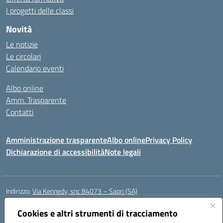
I progetti delle classi
Novità
Le notizie
Le circolari
Calendario eventi
Albo online
Amm. Trasparente
Contatti
Amministrazione trasparente
Albo online
Privacy Policy
Dichiarazione di accessibilità
Note legali
Indirizzo:
Via Kennedy, snc 84073 – Sapri (SA)
Centralino:
0973 603999
Email:
saic878008@istruzione.it
Posta elettronica certificata (PEC):
Cookies e altri strumenti di tracciamento
saic878008@pec.istruzione.it