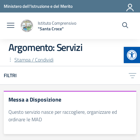
Vai ai contenuti
Vai al menu di navigazione
Vai al footer
Ministero dell'Istruzione e del Merito
Istituto Comprensivo
"Santa Croce"
Argomento: Servizi
Apr
Stampa / Condividi
FILTRI
Messa a Disposizione
Questo servizio nasce per raccogliere, organizzare ed
ordinare le MAD