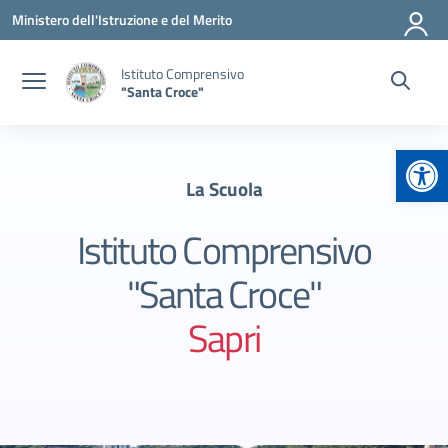
Vai ai contenuti
Vai al menu di navigazione
Vai al footer
Ministero dell'Istruzione e del Merito
Istituto Comprensivo
"Santa Croce"
Apr
La Scuola
Istituto Comprensivo
"Santa Croce"
Sapri