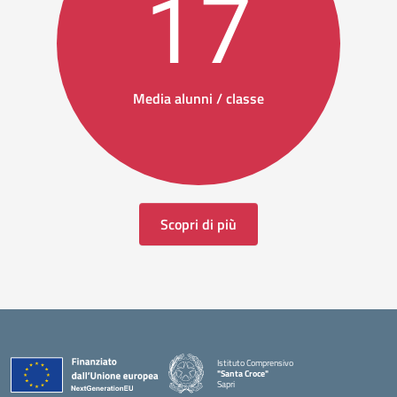
17
Media alunni / classe
Scopri di più
Istituto Comprensivo
"Santa Croce"
Sapri
— Visita la pagina iniziale della scuola