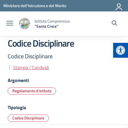
Vai ai contenuti
Vai al menu di navigazione
Vai al footer
Ministero dell'Istruzione e del Merito
Istituto Comprensivo
"Santa Croce"
Codice Disciplinare
Apr
Codice Disciplinare
Stampa / Condividi
Argomenti
Regolamento d'istituto
Tipologia
Codice Disciplinare