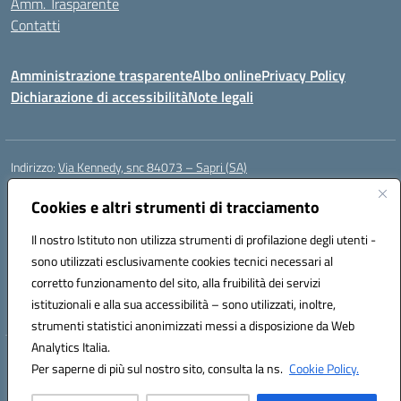
Amm. Trasparente
Contatti
Amministrazione trasparente
Albo online
Privacy Policy
Dichiarazione di accessibilità
Note legali
Indirizzo:
Via Kennedy, snc 84073 – Sapri (SA)
Centralino:
0973 603999
Email:
saic878008@istruzione.it
Posta elettronica certificata (PEC):
Cookies e altri strumenti di tracciamento
saic878008@pec.istruzione.it
Codice fiscale: 84002700650
Il nostro Istituto non utilizza strumenti di profilazione degli utenti -
Codice meccanografico:
SAIC878008
sono utilizzati esclusivamente cookies tecnici necessari al
Codice Indice delle Pubbliche Amministrazioni (IPA): istsc_saic878008
corretto funzionamento del sito, alla fruibilità dei servizi
Codice unico di fatturazione (CUF): UFYPHY
istituzionali e alla sua accessibilità – sono utilizzati, inoltre,
strumenti statistici anonimizzati messi a disposizione da Web
Analytics Italia.
Hosting & Powered by 3D Solution S.r.l.
Per saperne di più sul nostro sito, consulta la ns.
Cookie Policy.
Concept & Design by Designers Italia