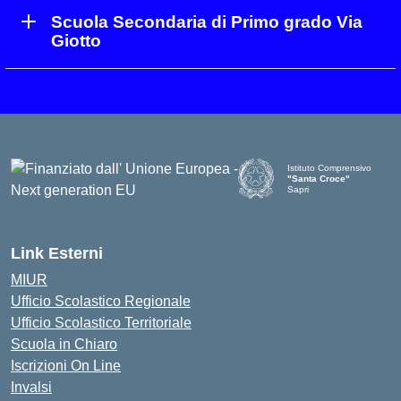
Scuola Secondaria di Primo grado Via
Giotto
Istituto Comprensivo
"Santa Croce"
Sapri
— Visita la pagina iniziale d
Link Esterni
MIUR
Ufficio Scolastico Regionale
Ufficio Scolastico Territoriale
Scuola in Chiaro
Iscrizioni On Line
Invalsi