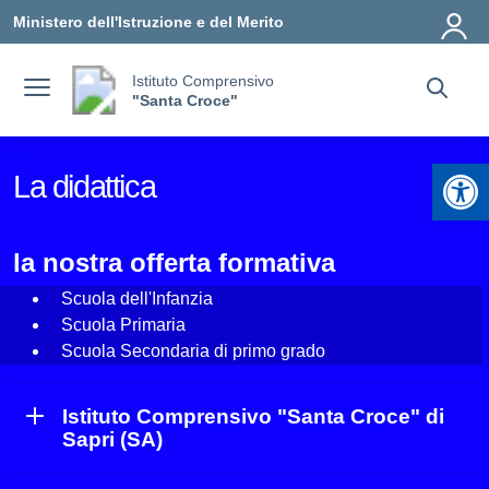
Vai ai contenuti
Vai al menu di navigazione
Vai al footer
Ministero dell'Istruzione e del Merito
Istituto Comprensivo
"Santa Croce"
Apr
La didattica
la nostra offerta formativa
Scuola dell'Infanzia
Scuola Primaria
Scuola Secondaria di primo grado
Istituto Comprensivo "Santa Croce" di
Sapri (SA)