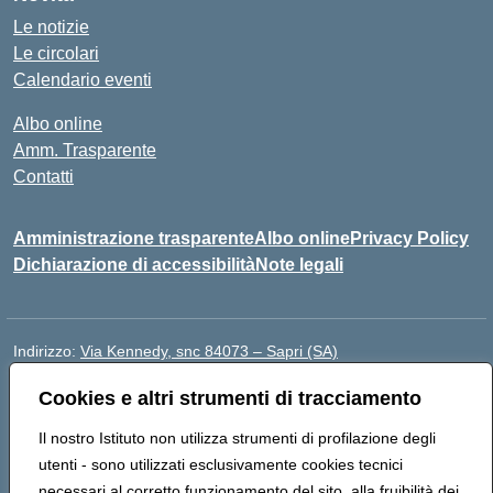
Le notizie
Le circolari
Calendario eventi
Albo online
Amm. Trasparente
Contatti
Amministrazione trasparente
Albo online
Privacy Policy
Dichiarazione di accessibilità
Note legali
Indirizzo:
Via Kennedy, snc 84073 – Sapri (SA)
Centralino:
0973 603999
Email:
saic878008@istruzione.it
Cookies e altri strumenti di tracciamento
Posta elettronica certificata (PEC):
saic878008@pec.istruzione.it
Codice fiscale: 84002700650
Il nostro Istituto non utilizza strumenti di profilazione degli
Codice meccanografico:
SAIC878008
utenti - sono utilizzati esclusivamente cookies tecnici
Codice Indice delle Pubbliche Amministrazioni (IPA):
necessari al corretto funzionamento del sito, alla fruibilità dei