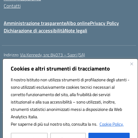
Contatti
Amministrazione trasparente
Albo online
Privacy Policy
Dichiarazione di accessibilità
Note legali
Indirizzo:
Via Kennedy, snc 84073 – Sapri (SA)
Centralino:
0973 603999
Email:
saic878008@istruzione.it
Posta elettronica certificata (PEC):
Cookies e altri strumenti di tracciamento
saic878008@pec.istruzione.it
Codice fiscale: 84002700650
Il nostro Istituto non utilizza strumenti di profilazione degli utenti -
Codice meccanografico:
SAIC878008
sono utilizzati esclusivamente cookies tecnici necessari al
Codice Indice delle Pubbliche Amministrazioni (IPA): istsc_saic878008
corretto funzionamento del sito, alla fruibilità dei servizi
Codice unico di fatturazione (CUF): UFYPHY
istituzionali e alla sua accessibilità – sono utilizzati, inoltre,
strumenti statistici anonimizzati messi a disposizione da Web
Analytics Italia.
Hosting & Powered by 3D Solution S.r.l.
Per saperne di più sul nostro sito, consulta la ns.
Cookie Policy.
Concept & Design by Designers Italia