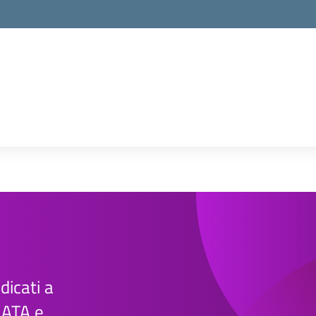
edicati a
e ATA e