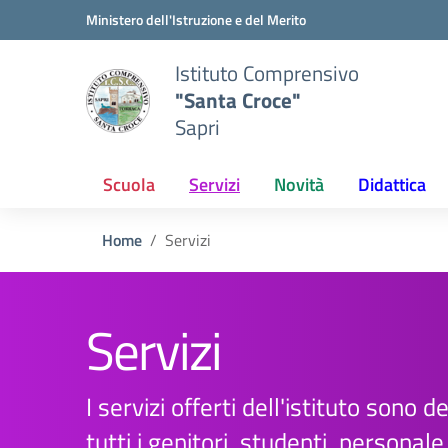
Vai ai contenuti
Vai al menu di navigazione
Vai al footer
Ministero dell'Istruzione e del Merito
Istituto Comprensivo
"Santa Croce"
Sapri
Scuola
Servizi
Novità
Didattica
Home
Servizi
Servizi
I servizi offerti dell'istituto sono d
tutti i genitori, studenti, personal