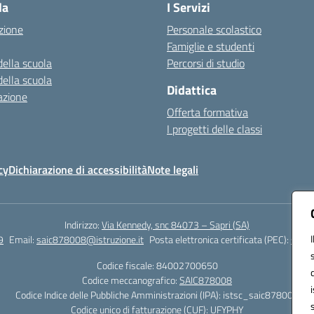
la
I Servizi
zione
Personale scolastico
Famiglie e studenti
della scuola
Percorsi di studio
della scuola
Didattica
azione
Offerta formativa
I progetti delle classi
cy
Dichiarazione di accessibilità
Note legali
Indirizzo:
Via Kennedy, snc 84073 – Sapri (SA)
9
Email:
saic878008@istruzione.it
Posta elettronica certificata (PEC):
saic8
Codice fiscale: 84002700650
Codice meccanografico:
SAIC878008
Codice Indice delle Pubbliche Amministrazioni (IPA): istsc_saic878008
Codice unico di fatturazione (CUF): UFYPHY