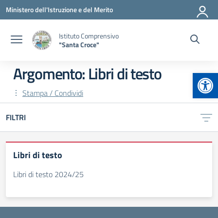
Vai ai contenuti
Vai al menu di navigazione
Vai al footer
Ministero dell'Istruzione e del Merito
Istituto Comprensivo
"Santa Croce"
Argomento: Libri di testo
Apr
Stampa / Condividi
FILTRI
Libri di testo
Libri di testo 2024/25