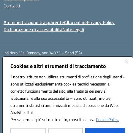
Contatti
Amministrazione trasparente
Albo online
Privacy Policy
Dichiarazione di accessibilità
Note legali
Indirizzo:
Via Kennedy, snc 84073 – Sapri (SA)
Centralino:
0973 603999
Email:
saic878008@istruzione.it
Posta elettronica certificata (PEC):
Cookies e altri strumenti di tracciamento
saic878008@pec.istruzione.it
Codice fiscale: 84002700650
Il nostro Istituto non utilizza strumenti di profilazione degli utenti -
Codice meccanografico:
SAIC878008
sono utilizzati esclusivamente cookies tecnici necessari al
Codice Indice delle Pubbliche Amministrazioni (IPA): istsc_saic878008
corretto funzionamento del sito, alla fruibilità dei servizi
Codice unico di fatturazione (CUF): UFYPHY
istituzionali e alla sua accessibilità – sono utilizzati, inoltre,
strumenti statistici anonimizzati messi a disposizione da Web
Analytics Italia.
Hosting & Powered by 3D Solution S.r.l.
Per saperne di più sul nostro sito, consulta la ns.
Cookie Policy.
Concept & Design by Designers Italia