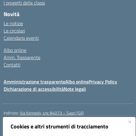
I progetti delle classi
Novità
Le notizie
Le circolari
Calendario eventi
Albo online
Amm. Trasparente
Contatti
Amministrazione trasparente
Albo online
Privacy Policy
Dichiarazione di accessibilità
Note legali
Indirizzo:
Via Kennedy, snc 84073 – Sapri (SA)
Centralino:
0973 603999
Email:
saic878008@istruzione.it
Posta elettronica certificata (PEC):
Cookies e altri strumenti di tracciamento
saic878008@pec.istruzione.it