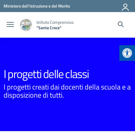
Vai ai contenuti
Vai al menu di navigazione
Vai al footer
Ministero dell'Istruzione e del Merito
Istituto Comprensivo
"Santa Croce"
Apr
I progetti delle classi
I progetti creati dai docenti della scuola e a
disposizione di tutti.