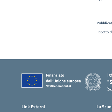
Pubblicat
Eccetto d
Is
"
Sa
— 
Link Esterni
La Scuo