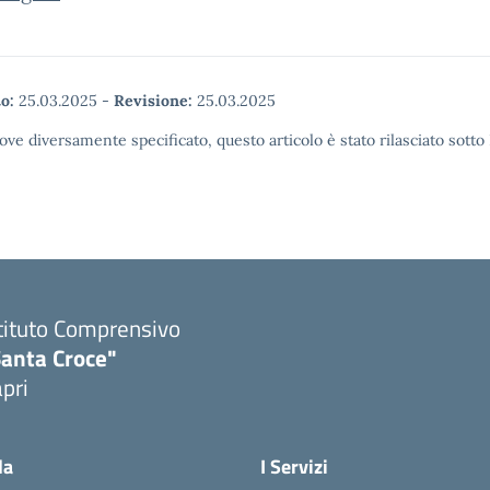
o:
25.03.2025
-
Revisione:
25.03.2025
ove diversamente specificato, questo articolo è stato rilasciato sott
tituto Comprensivo
Santa Croce"
pri
Visita la pagina iniziale della scuola
la
I Servizi