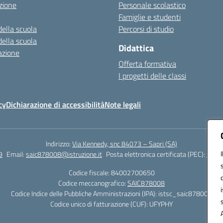
zione
Personale scolastico
Famiglie e studenti
della scuola
Percorsi di studio
della scuola
Didattica
azione
Offerta formativa
I progetti delle classi
cy
Dichiarazione di accessibilità
Note legali
Indirizzo:
Via Kennedy, snc 84073 – Sapri (SA)
9
Email:
saic878008@istruzione.it
Posta elettronica certificata (PEC):
saic8
Codice fiscale: 84002700650
Codice meccanografico:
SAIC878008
Codice Indice delle Pubbliche Amministrazioni (IPA): istsc_saic878008
Codice unico di fatturazione (CUF): UFYPHY