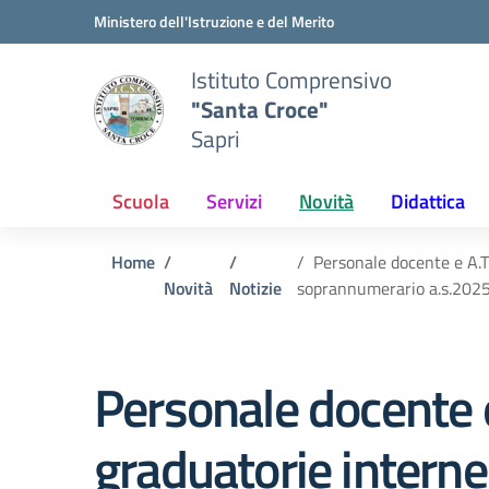
Vai ai contenuti
Vai al menu di navigazione
Vai al footer
Ministero dell'Istruzione e del Merito
Istituto Comprensivo
"Santa Croce"
Sapri
Scuola
Servizi
Novità
Didattica
Home
Personale docente e A.T.
Novità
Notizie
soprannumerario a.s.202
Personale docente e
graduatorie interne 