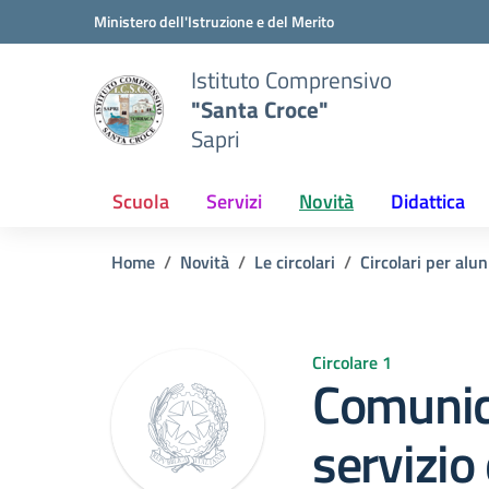
Vai ai contenuti
Vai al menu di navigazione
Vai al footer
Ministero dell'Istruzione e del Merito
Istituto Comprensivo
"Santa Croce"
Sapri
Scuola
Servizi
Novità
Didattica
Home
Novità
Le circolari
Circolari per alun
Circolare 1
Comunic
servizio