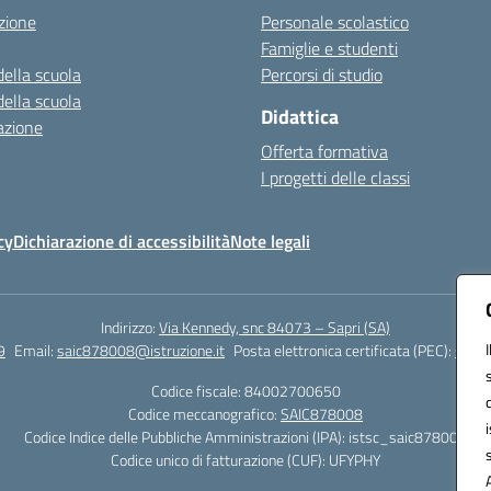
zione
Personale scolastico
Famiglie e studenti
della scuola
Percorsi di studio
della scuola
Didattica
azione
Offerta formativa
I progetti delle classi
cy
Dichiarazione di accessibilità
Note legali
Indirizzo:
Via Kennedy, snc 84073 – Sapri (SA)
9
Email:
saic878008@istruzione.it
Posta elettronica certificata (PEC):
saic8
Codice fiscale: 84002700650
Codice meccanografico:
SAIC878008
Codice Indice delle Pubbliche Amministrazioni (IPA): istsc_saic878008
Codice unico di fatturazione (CUF): UFYPHY