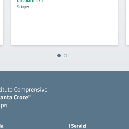
Circolare 171
Sciopero
tituto Comprensivo
Santa Croce"
pri
Visita la pagina iniziale della scuola
la
I Servizi