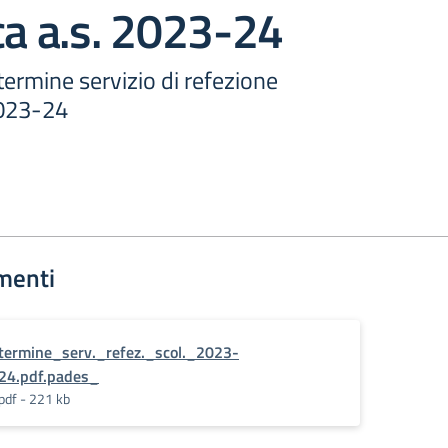
ca a.s. 2023-24
ermine servizio di refezione
2023-24
menti
termine_serv._refez._scol._2023-
24.pdf.pades_
pdf - 221 kb