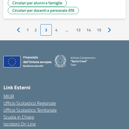
Circolari per alunni e famiglie
Circolari per docenti e personale ATA
1
2
3
4
…
13
14
15
Pagina precedente
Pagina succ
Istituto Comprensivo
"Santa Croce"
Sapri
— Visita la pagina iniziale della scuola
Link Esterni
MIUR
Ufficio Scolastico Regionale
Ufficio Scolastico Territoriale
Scuola in Chiaro
Iscrizioni On Line