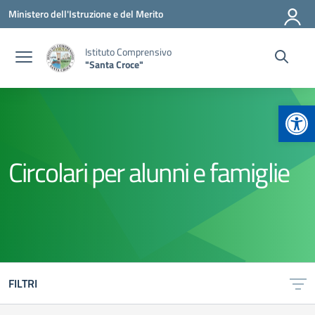
Vai ai contenuti
Vai al menu di navigazione
Vai al footer
Ministero dell'Istruzione e del Merito
Istituto Comprensivo
"Santa Croce"
Apr
Circolari per alunni e famiglie
FILTRI