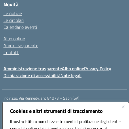
Novità
Le notizie
Le circolari
Calendario eventi
Albo online
Amm. Trasparente
Contatti
Amministrazione trasparente
Albo online
Privacy Policy
Dichiarazione di accessibilità
Note legali
Indirizzo:
Via Kennedy, snc 84073 – Sapri (SA)
Centralino:
0973 603999
Email:
saic878008@istruzione.it
Posta elettronica certificata (PEC):
Cookies e altri strumenti di tracciamento
saic878008@pec.istruzione.it
Codice fiscale: 84002700650
Il nostro Istituto non utilizza strumenti di profilazione degli utenti -
Codice meccanografico:
SAIC878008
sono utilizzati esclusivamente cookies tecnici necessari al