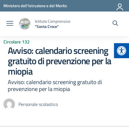
Vai ai contenuti
Vai al menu di navigazione
Vai al footer
Ministero dell'Istruzione e del Merito
Istituto Comprensivo
"Santa Croce"
Circolare 132
Apr
Avviso: calendario screening
gratuito di prevenzione per la
miopia
Avviso: calendario screening gratuito di
prevenzione per la miopia
Personale scolastico