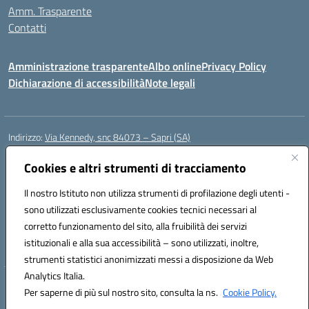
Amm. Trasparente
Contatti
Amministrazione trasparente
Albo online
Privacy Policy
Dichiarazione di accessibilità
Note legali
Indirizzo:
Via Kennedy, snc 84073 – Sapri (SA)
Centralino:
0973 603999
Email:
saic878008@istruzione.it
Posta elettronica certificata (PEC):
Cookies e altri strumenti di tracciamento
saic878008@pec.istruzione.it
Codice fiscale: 84002700650
Il nostro Istituto non utilizza strumenti di profilazione degli utenti -
Codice meccanografico:
SAIC878008
sono utilizzati esclusivamente cookies tecnici necessari al
Codice Indice delle Pubbliche Amministrazioni (IPA): istsc_saic878008
corretto funzionamento del sito, alla fruibilità dei servizi
Codice unico di fatturazione (CUF): UFYPHY
istituzionali e alla sua accessibilità – sono utilizzati, inoltre,
strumenti statistici anonimizzati messi a disposizione da Web
Analytics Italia.
Hosting & Powered by 3D Solution S.r.l.
Per saperne di più sul nostro sito, consulta la ns.
Cookie Policy.
Concept & Design by Designers Italia