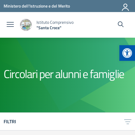
Vai ai contenuti
Vai al menu di navigazione
Vai al footer
Ministero dell'Istruzione e del Merito
Istituto Comprensivo
"Santa Croce"
Apr
Circolari per alunni e famiglie
FILTRI