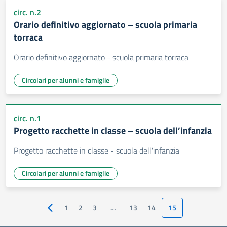
circ. n.2
Orario definitivo aggiornato – scuola primaria
torraca
Orario definitivo aggiornato - scuola primaria torraca
Circolari per alunni e famiglie
circ. n.1
Progetto racchette in classe – scuola dell’infanzia
Progetto racchette in classe - scuola dell'infanzia
Circolari per alunni e famiglie
1
2
3
…
13
14
15
Pagina precedente