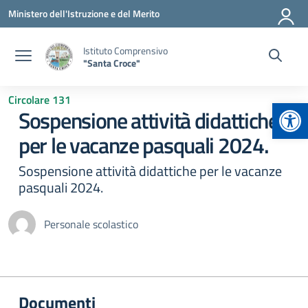
Vai ai contenuti
Vai al menu di navigazione
Vai al footer
Ministero dell'Istruzione e del Merito
Istituto Comprensivo
"Santa Croce"
Circolare 131
Apr
Sospensione attività didattiche
per le vacanze pasquali 2024.
Sospensione attività didattiche per le vacanze
pasquali 2024.
Personale scolastico
Documenti