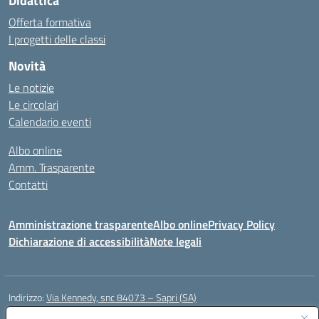
Didattica
Offerta formativa
I progetti delle classi
Novità
Le notizie
Le circolari
Calendario eventi
Albo online
Amm. Trasparente
Contatti
Amministrazione trasparente
Albo online
Privacy Policy
Dichiarazione di accessibilità
Note legali
Indirizzo:
Via Kennedy, snc 84073 – Sapri (SA)
Centralino:
0973 603999
Email:
saic878008@istruzione.it