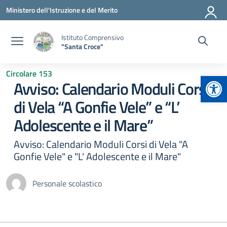
Vai ai contenuti
Vai al menu di navigazione
Vai al footer
Ministero dell'Istruzione e del Merito
Istituto Comprensivo
"Santa Croce"
Circolare 153
Apr
Avviso: Calendario Moduli Corsi
di Vela “A Gonfie Vele” e “L’
Adolescente e il Mare”
Avviso: Calendario Moduli Corsi di Vela "A
Gonfie Vele" e "L' Adolescente e il Mare"
Personale scolastico