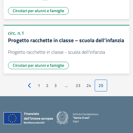
Circolari per alunni e famiglie
circ. n.1
Progetto racchette in classe – scuola dell’infanzia
Progetto racchette in classe - scuola dell'infanzia
Circolari per alunni e famiglie
1
2
3
…
23
24
25
Pagina precedente
Istituto Comprensivo
"Santa Croce"
Sapri
— Visita la pagina iniziale della scuola