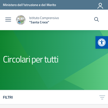
Vai ai contenuti
Vai al menu di navigazione
Vai al footer
Ministero dell'Istruzione e del Merito
Istituto Comprensivo
"Santa Croce"
Apr
Circolari per tutti
FILTRI