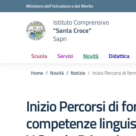
Vai ai contenuti
Vai al menu di navigazione
Vai al footer
Ministero dell'Istruzione e del Merito
Istituto Comprensivo
"Santa Croce"
Sapri
Scuola
Servizi
Novità
Didattica
Home
Novità
Notizie
Inizio Percorsi di fo
Inizio Percorsi di 
competenze linguist