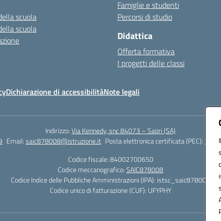
Famiglie e studenti
della scuola
Percorsi di studio
della scuola
Didattica
azione
Offerta formativa
I progetti delle classi
cy
Dichiarazione di accessibilità
Note legali
Indirizzo:
Via Kennedy, snc 84073 – Sapri (SA)
9
Email:
saic878008@istruzione.it
Posta elettronica certificata (PEC):
saic8
Codice fiscale: 84002700650
Codice meccanografico:
SAIC878008
Codice Indice delle Pubbliche Amministrazioni (IPA): istsc_saic878008
Codice unico di fatturazione (CUF): UFYPHY