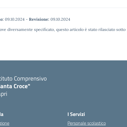
o:
09.10.2024
-
Revisione:
09.10.2024
ove diversamente specificato, questo articolo è stato rilasciato sott
tituto Comprensivo
Santa Croce"
pri
Visita la pagina iniziale della scuola
la
I Servizi
zione
Personale scolastico