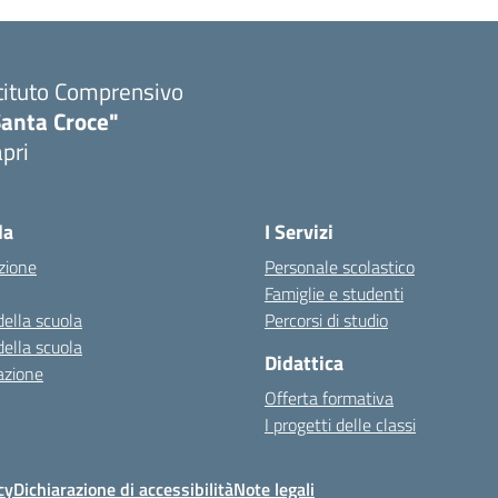
tituto Comprensivo
Santa Croce"
pri
Visita la pagina iniziale della scuola
la
I Servizi
zione
Personale scolastico
Famiglie e studenti
della scuola
Percorsi di studio
della scuola
Didattica
azione
Offerta formativa
I progetti delle classi
cy
Dichiarazione di accessibilità
Note legali