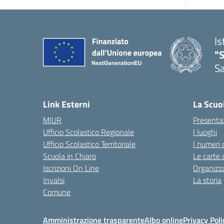
Is
"
Sa
— 
Link Esterni
La Scuo
MIUR
Presenta
Ufficio Scolastico Regionale
I luoghi
Ufficio Scolastico Territoriale
I numeri 
Scuola in Chiaro
Le carte 
Iscrizioni On Line
Organizz
Invalsi
La storia
Comune
Amministrazione trasparente
Albo online
Privacy Poli