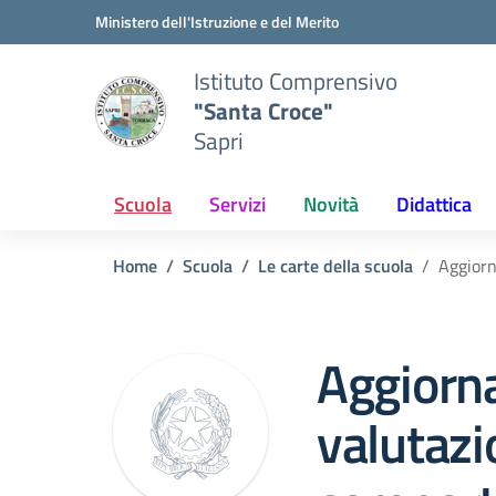
Vai ai contenuti
Vai al menu di navigazione
Vai al footer
Ministero dell'Istruzione e del Merito
Istituto Comprensivo
"Santa Croce"
Sapri
Scuola
Servizi
Novità
Didattica
Home
Scuola
Le carte della scuola
Aggiorn
Aggiorn
valutazi