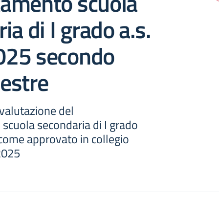
amento scuola
ia di I grado a.s.
025 secondo
estre
alutazione del
cuola secondaria di I grado
come approvato in collegio
2025