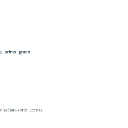
ia_primo_grado
rilasciato sotto Licenza