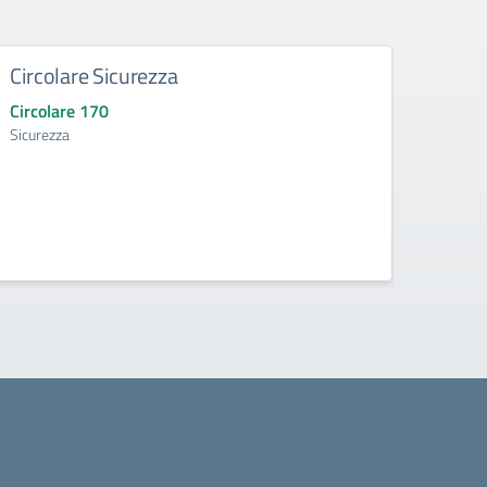
Circolare Sicurezza
Conv
Circolare 170
Circo
Sicurezza
Convoc