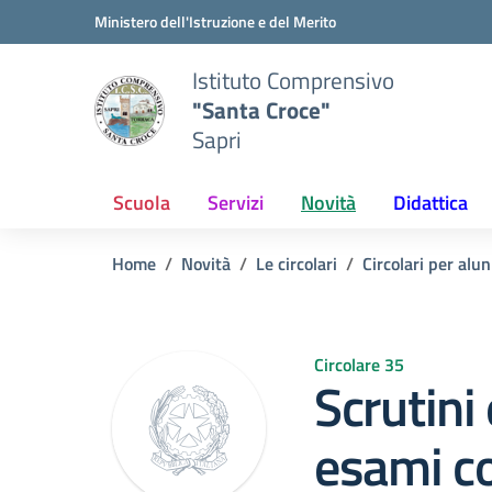
Vai ai contenuti
Vai al menu di navigazione
Vai al footer
Ministero dell'Istruzione e del Merito
Istituto Comprensivo
"Santa Croce"
Sapri
Scuola
Servizi
Novità
Didattica
Home
Novità
Le circolari
Circolari per alun
Circolare 35
Scrutini
esami co