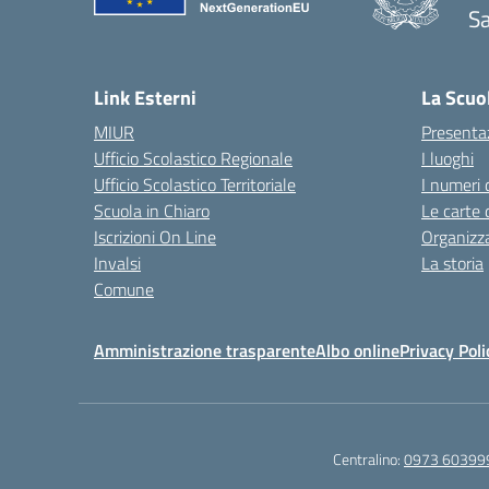
Sa
— 
Link Esterni
La Scuo
MIUR
Presenta
Ufficio Scolastico Regionale
I luoghi
Ufficio Scolastico Territoriale
I numeri 
Scuola in Chiaro
Le carte 
Iscrizioni On Line
Organizz
Invalsi
La storia
Comune
Amministrazione trasparente
Albo online
Privacy Poli
Centralino:
0973 60399