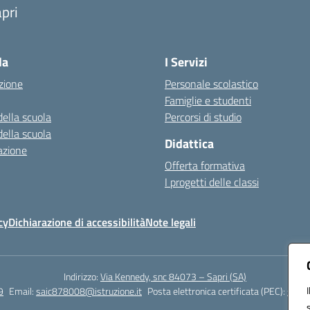
pri
Visita la pagina iniziale della scuola
la
I Servizi
zione
Personale scolastico
Famiglie e studenti
della scuola
Percorsi di studio
della scuola
Didattica
azione
Offerta formativa
I progetti delle classi
cy
Dichiarazione di accessibilità
Note legali
Indirizzo:
Via Kennedy, snc 84073 – Sapri (SA)
9
Email:
saic878008@istruzione.it
Posta elettronica certificata (PEC):
saic8