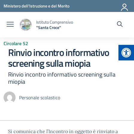
Vai ai contenuti
Vai al menu di navigazione
Vai al footer
Ministero dell'Istruzione e del Merito
Istituto Comprensivo
"Santa Croce"
Circolare 52
Apr
Rinvio incontro informativo
screening sulla miopia
Rinvio incontro informativo screening sulla
miopia
Personale scolastico
Si comunica che l’Incontro in oggetto è rinviato a