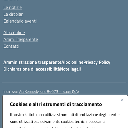
Le notizie
Le circolari
Calendario eventi
Albo online
Amm. Trasparente
Contatti
Amministrazione trasparente
Albo online
Privacy Policy
Dichiarazione di accessibilità
Note legali
Indirizzo:
Via Kennedy, snc 84073 – Sapri (SA)
Centralino:
0973 603999
Email:
saic878008@istruzione.it
Posta elettronica certificata (PEC):
Cookies e altri strumenti di tracciamento
saic878008@pec.istruzione.it
Codice fiscale: 84002700650
Il nostro Istituto non utilizza strumenti di profilazione degli utenti -
Codice meccanografico:
SAIC878008
sono utilizzati esclusivamente cookies tecnici necessari al
Codice Indice delle Pubbliche Amministrazioni (IPA): istsc_saic878008