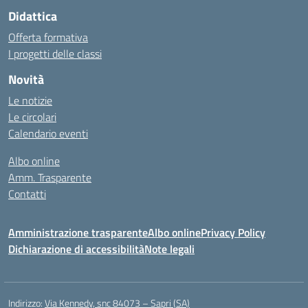
Didattica
Offerta formativa
I progetti delle classi
Novità
Le notizie
Le circolari
Calendario eventi
Albo online
Amm. Trasparente
Contatti
Amministrazione trasparente
Albo online
Privacy Policy
Dichiarazione di accessibilità
Note legali
Indirizzo:
Via Kennedy, snc 84073 – Sapri (SA)