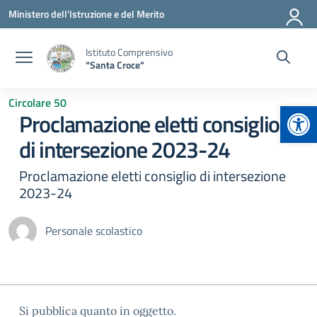
Vai ai contenuti
Vai al menu di navigazione
Vai al footer
Ministero dell'Istruzione e del Merito
Istituto Comprensivo
"Santa Croce"
Circolare 50
Apr
Proclamazione eletti consiglio
di intersezione 2023-24
Proclamazione eletti consiglio di intersezione
2023-24
Personale scolastico
Si pubblica quanto in oggetto.