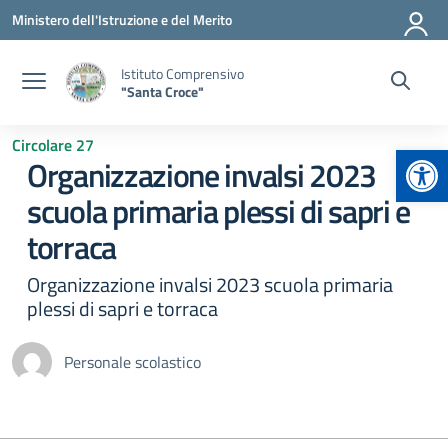
Vai ai contenuti
Vai al menu di navigazione
Vai al footer
Ministero dell'Istruzione e del Merito
Istituto Comprensivo
"Santa Croce"
Circolare 27
Apr
Organizzazione invalsi 2023
scuola primaria plessi di sapri e
torraca
Organizzazione invalsi 2023 scuola primaria
plessi di sapri e torraca
Personale scolastico