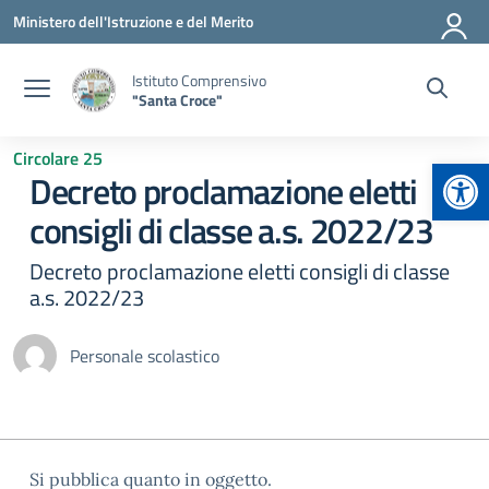
Vai ai contenuti
Vai al menu di navigazione
Vai al footer
Ministero dell'Istruzione e del Merito
Istituto Comprensivo
"Santa Croce"
Circolare 25
Apr
Decreto proclamazione eletti
consigli di classe a.s. 2022/23
Decreto proclamazione eletti consigli di classe
a.s. 2022/23
Personale scolastico
Si pubblica quanto in oggetto.