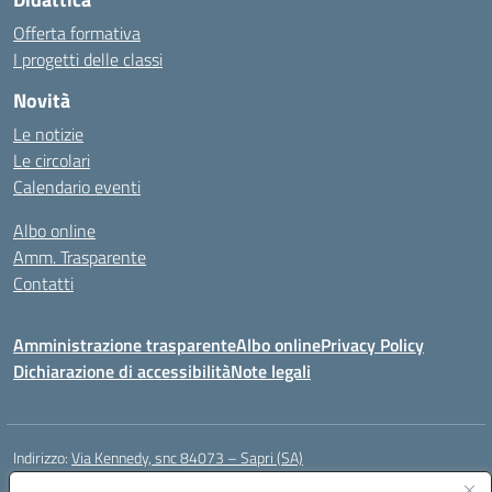
Offerta formativa
I progetti delle classi
Novità
Le notizie
Le circolari
Calendario eventi
Albo online
Amm. Trasparente
Contatti
Amministrazione trasparente
Albo online
Privacy Policy
Dichiarazione di accessibilità
Note legali
Indirizzo:
Via Kennedy, snc 84073 – Sapri (SA)
Centralino:
0973 603999
Email:
saic878008@istruzione.it