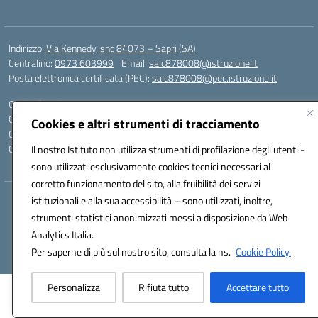
Indirizzo:
Via Kennedy, snc 84073 – Sapri (SA)
Centralino:
0973 603999
Email:
saic878008@istruzione.it
Posta elettronica certificata (PEC):
saic878008@pec.istruzione.it
Codice fiscale: 84002700650
Codice meccanografico:
SAIC878008
Cookies e altri strumenti di tracciamento
Codice Indice delle Pubbliche Amministrazioni (IPA): istsc_saic878008
Codice unico di fatturazione (CUF): UFYPHY
Il nostro Istituto non utilizza strumenti di profilazione degli utenti -
sono utilizzati esclusivamente cookies tecnici necessari al
corretto funzionamento del sito, alla fruibilità dei servizi
istituzionali e alla sua accessibilità – sono utilizzati, inoltre,
Hosting & Powered by 3D Solution S.r.l.
strumenti statistici anonimizzati messi a disposizione da Web
Concept & Design by Designers Italia
Analytics Italia.
Per saperne di più sul nostro sito, consulta la ns.
Cookie Policy.
Personalizza
Rifiuta tutto
Accettare tutto