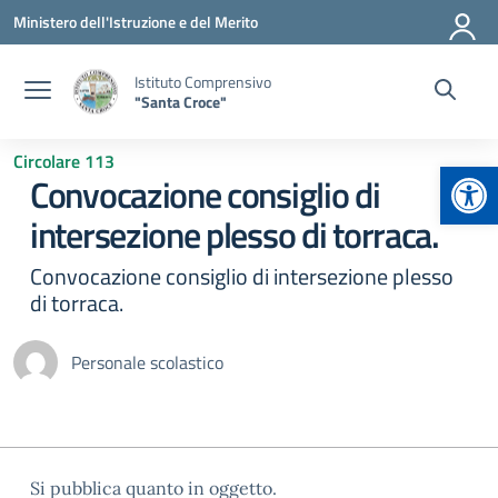
Vai ai contenuti
Vai al menu di navigazione
Vai al footer
Ministero dell'Istruzione e del Merito
Istituto Comprensivo
"Santa Croce"
Circolare 113
Apr
Convocazione consiglio di
intersezione plesso di torraca.
Convocazione consiglio di intersezione plesso
di torraca.
Personale scolastico
Si pubblica quanto in oggetto.