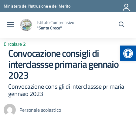
Vai ai contenuti
Vai al menu di navigazione
Vai al footer
Ministero dell'Istruzione e del Merito
Istituto Comprensivo
"Santa Croce"
Circolare 2
Apr
Convocazione consigli di
interclassse primaria gennaio
2023
Convocazione consigli di interclassse primaria
gennaio 2023
Personale scolastico