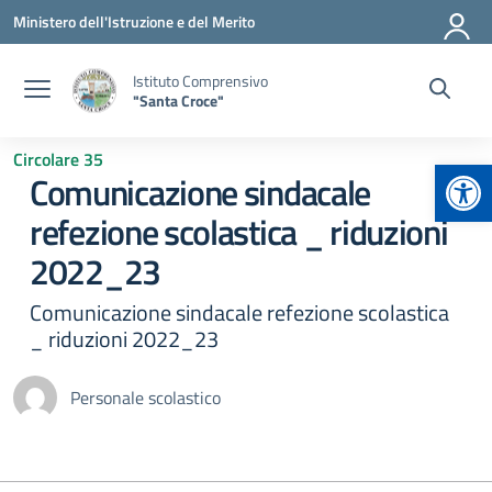
Vai ai contenuti
Vai al menu di navigazione
Vai al footer
Ministero dell'Istruzione e del Merito
Istituto Comprensivo
"Santa Croce"
Circolare 35
Apr
Comunicazione sindacale
refezione scolastica _ riduzioni
2022_23
Comunicazione sindacale refezione scolastica
_ riduzioni 2022_23
Personale scolastico