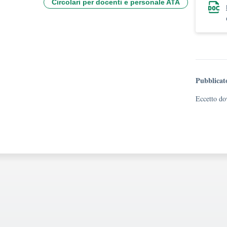
Circolari per docenti e personale ATA
Pubblicat
Eccetto dov