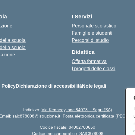
Visita la pagina iniziale della scuola
ola
I Servizi
azione
Personale scolastico
Famiglie e studenti
 della scuola
Percorsi di studio
 della scuola
Didattica
zazione
Offerta formativa
I progetti delle classi
 Policy
Dichiarazione di accessibilità
Note legali
Indirizzo:
Via Kennedy, snc 84073 – Sapri (SA)
Email:
saic878008@istruzione.it
Posta elettronica certificata (PEC):
sa
Codice fiscale: 84002700650
Codice meccanografico:
SAIC878008