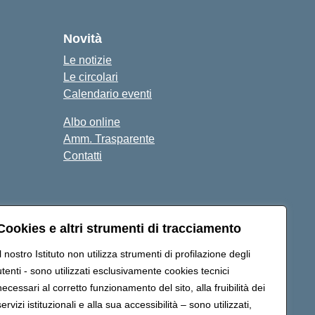
Novità
Le notizie
Le circolari
Calendario eventi
Albo online
Amm. Trasparente
Contatti
Cookies e altri strumenti di tracciamento
Il nostro Istituto non utilizza strumenti di profilazione degli
ic878008@pec.istruzione.it
utenti - sono utilizzati esclusivamente cookies tecnici
necessari al corretto funzionamento del sito, alla fruibilità dei
servizi istituzionali e alla sua accessibilità – sono utilizzati,