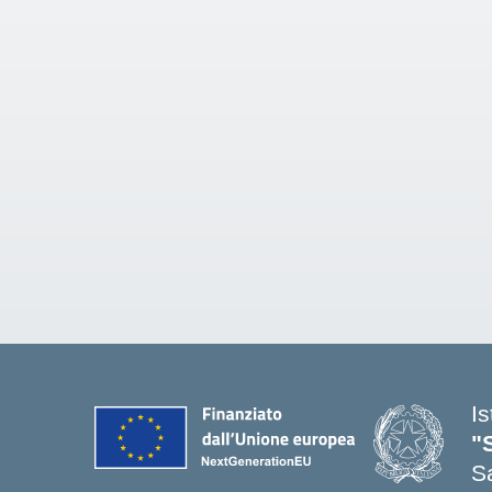
I
"
S