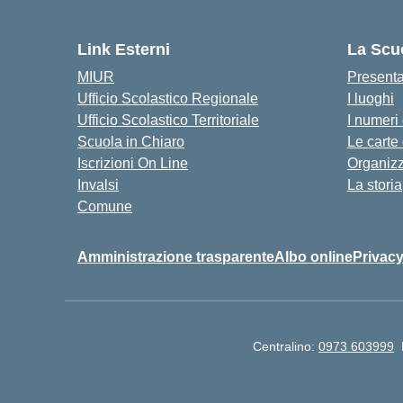
— 
Link Esterni
La Scu
MIUR
Present
Ufficio Scolastico Regionale
I luoghi
Ufficio Scolastico Territoriale
I numeri
Scuola in Chiaro
Le carte
Iscrizioni On Line
Organiz
Invalsi
La storia
Comune
Amministrazione trasparente
Albo online
Privacy
Centralino:
0973 603999