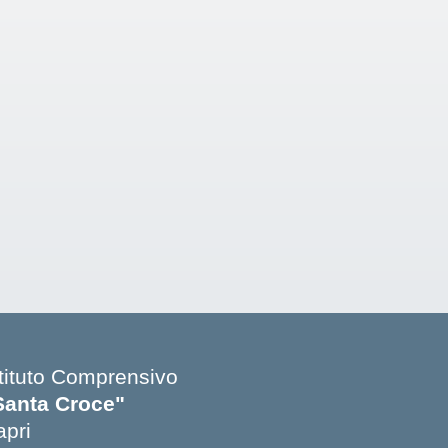
stituto Comprensivo
Santa Croce"
apri