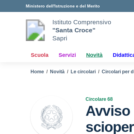
Vai ai contenuti
Vai al menu di navigazione
Vai al footer
Ministero dell'Istruzione e del Merito
Istituto Comprensivo
"Santa Croce"
Sapri
Scuola
Servizi
Novità
Didattic
Home
Novità
Le circolari
Circolari per 
Circolare 68
Avviso 
scioper