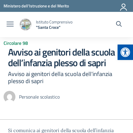
Vai ai contenuti
Vai al menu di navigazione
Vai al footer
Ministero dell'Istruzione e del Merito
Istituto Comprensivo
"Santa Croce"
Circolare 98
Apr
Avviso ai genitori della scuola
dell’infanzia plesso di sapri
Avviso ai genitori della scuola dell'infanzia
plesso di sapri
Personale scolastico
Si comunica ai genitori della scuola dell’infanzia