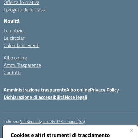
Offerta formativa
I progetti delle classi
Novità
Le notizie
Le circolari
Calendario eventi
Albo online
Amm. Trasparente
Contatti
Amministrazione trasparente
Albo online
Privacy Policy
Dichiarazione di accessibilità
Note legali
Indirizzo:
Via Kennedy, snc 84073 – Sapri (SA)
Centralino:
0973 603999
Email:
saic878008@istruzione.it
Posta elettronica certificata (PEC):
Cookies e altri strumenti di tracciamento
saic878008@pec.istruzione.it