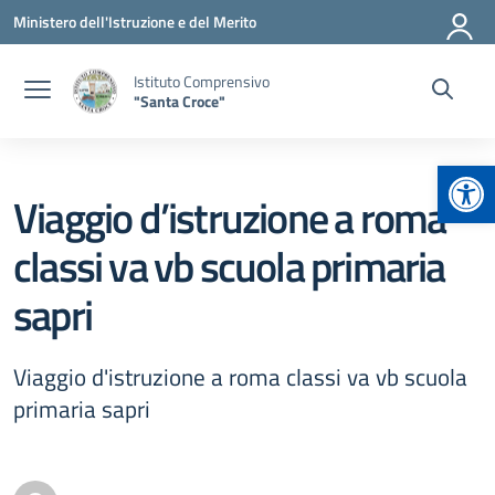
Vai ai contenuti
Vai al menu di navigazione
Vai al footer
Ministero dell'Istruzione e del Merito
Istituto Comprensivo
"Santa Croce"
Apr
Viaggio d’istruzione a roma
classi va vb scuola primaria
sapri
Viaggio d'istruzione a roma classi va vb scuola
primaria sapri