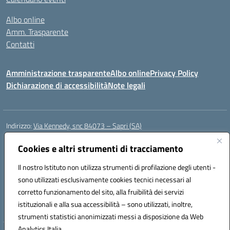
Albo online
Amm. Trasparente
Contatti
Amministrazione trasparente
Albo online
Privacy Policy
Dichiarazione di accessibilità
Note legali
Indirizzo:
Via Kennedy, snc 84073 – Sapri (SA)
Centralino:
0973 603999
Email:
saic878008@istruzione.it
Posta elettronica certificata (PEC):
Cookies e altri strumenti di tracciamento
saic878008@pec.istruzione.it
Codice fiscale: 84002700650
Il nostro Istituto non utilizza strumenti di profilazione degli utenti -
Codice meccanografico:
SAIC878008
sono utilizzati esclusivamente cookies tecnici necessari al
Codice Indice delle Pubbliche Amministrazioni (IPA): istsc_saic878008
corretto funzionamento del sito, alla fruibilità dei servizi
Codice unico di fatturazione (CUF): UFYPHY
istituzionali e alla sua accessibilità – sono utilizzati, inoltre,
strumenti statistici anonimizzati messi a disposizione da Web
Analytics Italia.