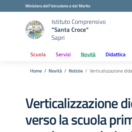
Vai ai contenuti
Vai al menu di navigazione
Vai al footer
Ministero dell'Istruzione e del Merito
Istituto Comprensivo
"Santa Croce"
Sapri
Scuola
Servizi
Novità
Didattica
Home
Novità
Notizie
Verticalizzazione did
Verticalizzazione di
verso la scuola prim