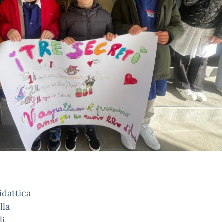
idattica
lla
li