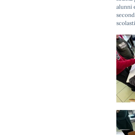
alunni 
seconda
scolast