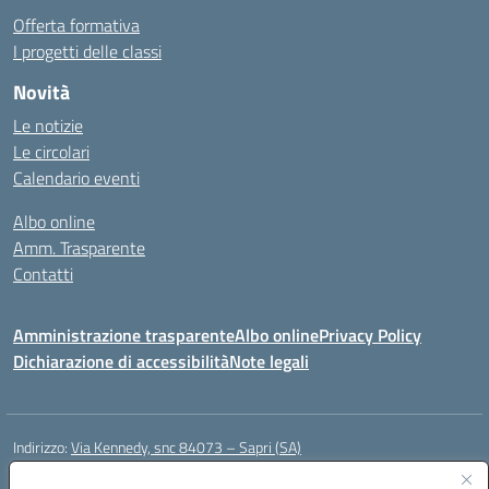
Offerta formativa
I progetti delle classi
Novità
Le notizie
Le circolari
Calendario eventi
Albo online
Amm. Trasparente
Contatti
Amministrazione trasparente
Albo online
Privacy Policy
Dichiarazione di accessibilità
Note legali
Indirizzo:
Via Kennedy, snc 84073 – Sapri (SA)
Centralino:
0973 603999
Email:
saic878008@istruzione.it