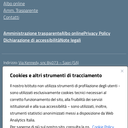
Albo online
Amm. Trasparente
Contatti
Amministrazione trasparente
Albo online
Privacy Policy
Dichiarazione di accessibilità
Note legali
Indirizzo:
Via Kennedy, snc 84073 – Sapri (SA)
Centralino:
0973 603999
Email:
saic878008@istruzione.it
Posta elettronica certificata (PEC):
Cookies e altri strumenti di tracciamento
saic878008@pec.istruzione.it
Codice fiscale: 84002700650
Il nostro Istituto non utilizza strumenti di profilazione degli utenti -
Codice meccanografico:
SAIC878008
sono utilizzati esclusivamente cookies tecnici necessari al
Codice Indice delle Pubbliche Amministrazioni (IPA): istsc_saic878008
corretto funzionamento del sito, alla fruibilità dei servizi
Codice unico di fatturazione (CUF): UFYPHY
istituzionali e alla sua accessibilità – sono utilizzati, inoltre,
strumenti statistici anonimizzati messi a disposizione da Web
Analytics Italia.
Hosting & Powered by 3D Solution S.r.l.
Per saperne di più sul nostro sito, consulta la ns.
Cookie Policy.