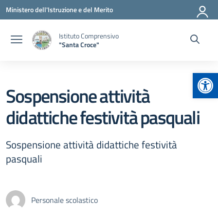
Vai ai contenuti
Vai al menu di navigazione
Vai al footer
Ministero dell'Istruzione e del Merito
Istituto Comprensivo
"Santa Croce"
Apr
Sospensione attività
didattiche festività pasquali
Sospensione attività didattiche festività
pasquali
Personale scolastico