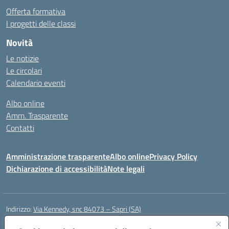
Offerta formativa
I progetti delle classi
Novità
Le notizie
Le circolari
Calendario eventi
Albo online
Amm. Trasparente
Contatti
Amministrazione trasparente
Albo online
Privacy Policy
Dichiarazione di accessibilità
Note legali
Indirizzo:
Via Kennedy, snc 84073 – Sapri (SA)
Centralino:
0973 603999
Email:
saic878008@istruzione.it