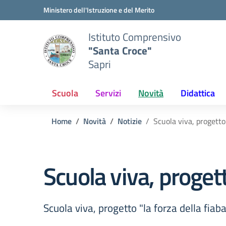
Vai ai contenuti
Vai al menu di navigazione
Vai al footer
Ministero dell'Istruzione e del Merito
Istituto Comprensivo
"Santa Croce"
Sapri
Scuola
Servizi
Novità
Didattica
Home
Novità
Notizie
Scuola viva, progetto 
Scuola viva, progett
Scuola viva, progetto "la forza della fiab