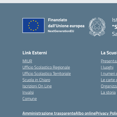
Is
"
Sa
— 
Link Esterni
La Scuo
MIUR
Presenta
Ufficio Scolastico Regionale
I luoghi
Ufficio Scolastico Territoriale
I numeri 
Scuola in Chiaro
Le carte 
Iscrizioni On Line
Organizz
Invalsi
La storia
Comune
Amministrazione trasparente
Albo online
Privacy Poli