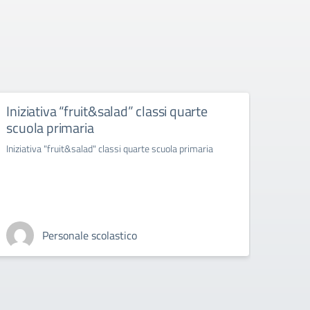
Iniziativa “fruit&salad” classi quarte
“ras
scuola primaria
infer
ambr
Iniziativa "fruit&salad" classi quarte scuola primaria
"rasseg
esibizi
Personale scolastico