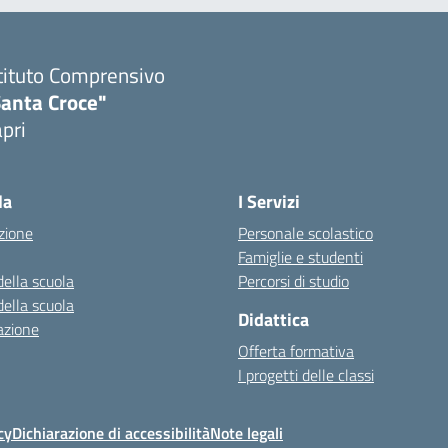
tituto Comprensivo
Santa Croce"
pri
Visita la pagina iniziale della scuola
la
I Servizi
zione
Personale scolastico
Famiglie e studenti
della scuola
Percorsi di studio
della scuola
Didattica
azione
Offerta formativa
I progetti delle classi
cy
Dichiarazione di accessibilità
Note legali