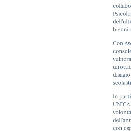
collabo
Psicolo
dell’ul
biennio
Con Asc
consule
vulnera
un’otti
disagio
scolast
In part
UNICA d
volonta
dell’an
con esp