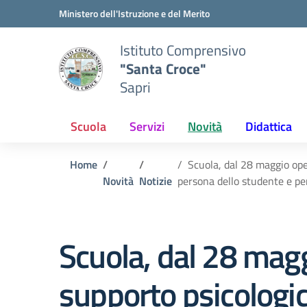
Vai ai contenuti
Vai al menu di navigazione
Vai al footer
Ministero dell'Istruzione e del Merito
Istituto Comprensivo
"Santa Croce"
Sapri
Scuola
Servizi
Novità
Didattica
Home
Scuola, dal 28 maggio oper
Novità
Notizie
persona dello studente e per 
Scuola, dal 28 maggi
supporto psicologic