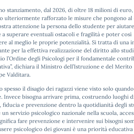
o stanziamento, dal 2026, di oltre 18 milioni di euro,
 ulteriormente rafforzato le misure che pongono al
ostra attenzione la persona dello studente per aiutar
 a superare eventuali ostacoli e fragilità e poter così
re al meglio le proprie potenzialità. Si tratta di una in
nte per la effettiva realizzazione del diritto allo studi
io l’Ordine degli Psicologi per il fondamentale contr
iativa”, dichiara il Ministro dell’Istruzione e del Merito
e Valditara.
 spesso il disagio dei ragazzi viene visto solo quando
. Invece bisogna arrivare prima, costruendo luoghi d
, fiducia e prevenzione dentro la quotidianità degli st
 un servizio psicologico nazionale nella scuola, access
significa fare prevenzione e intervenire sui bisogni so
ssere psicologico dei giovani è una priorità educativa