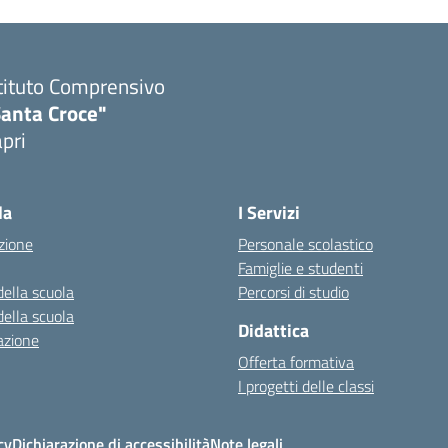
tituto Comprensivo
Santa Croce"
pri
Visita la pagina iniziale della scuola
la
I Servizi
zione
Personale scolastico
Famiglie e studenti
della scuola
Percorsi di studio
della scuola
Didattica
azione
Offerta formativa
I progetti delle classi
cy
Dichiarazione di accessibilità
Note legali