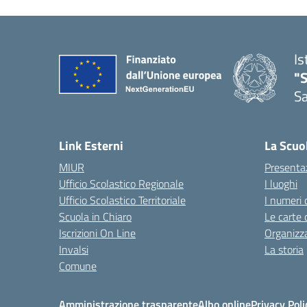
Is
"
Sa
— 
Link Esterni
La Scuo
MIUR
Presenta
Ufficio Scolastico Regionale
I luoghi
Ufficio Scolastico Territoriale
I numeri 
Scuola in Chiaro
Le carte 
Iscrizioni On Line
Organizz
Invalsi
La storia
Comune
Amministrazione trasparente
Albo online
Privacy Poli