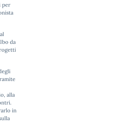
i per
onista
al
albo da
rogetti
degli
tramite
o, alla
ntri.
arlo in
ulla