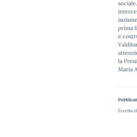
sociale
interce
isolame
prima l
e costr
Valdita
attenzi
la Pres
Maria A
Pubblicat
Eccetto d