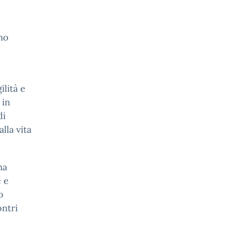
imo
ilità e
 in
di
lla vita
ma
 e
o
ontri