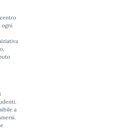
 centro
e ogni
iziativa
o.
ibuto
i
udenti.
ibile a
mmersi.
 e