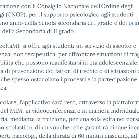
razione con il Consiglio Nazionale dell’Ordine degli
gi (CNOP), per il supporto psicologico agli studenti
timo anno della Scuola secondaria di I grado e del pr
 della Secondaria di II grado.
oltaMI, si offre agli studenti un servizio di ascolto e
nza, non terapeutica, per affrontare situazioni di frag
bilità che possono manifestarsi in età adolescenziale,
ca di prevenzione dei fattori di rischio o di situazioni 
 che spesso ostacolano i processi e la partecipazione a
ica.
icolare, l’applicativo sarà reso, attraverso la piattafor
el MIM, in videoconferenza e in maniera individuale
ria, mediante la fruizione, per una sola volta nel cors
no scolastico, di un voucher che garantirà cinque inc
erti psicologi, della durata di 60 minuti ciascuno, ad