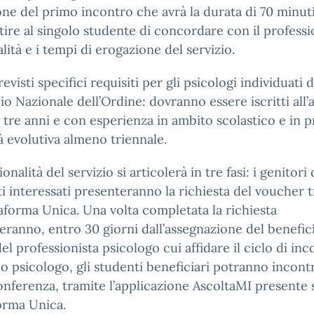
ne del primo incontro che avrà la durata di 70 minut
ire al singolo studente di concordare con il professi
lità e i tempi di erogazione del servizio.
evisti specifici requisiti per gli psicologi individuati d
io Nazionale dell’Ordine: dovranno essere iscritti all’
tre anni e con esperienza in ambito scolastico e in p
tà evolutiva almeno triennale.
onalità del servizio si articolerà in tre fasi: i genitori 
i interessati presenteranno la richiesta del voucher 
taforma Unica. Una volta completata la richiesta
ranno, entro 30 giorni dall’assegnazione del benefici
del professionista psicologo cui affidare il ciclo di inco
lo psicologo, gli studenti beneficiari potranno incontr
nferenza, tramite l’applicazione AscoltaMI presente s
orma Unica.