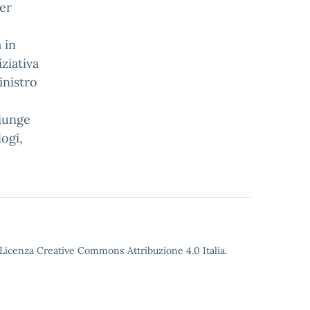
er
 in
iziativa
inistro
giunge
logi,
o Licenza Creative Commons Attribuzione 4.0 Italia.