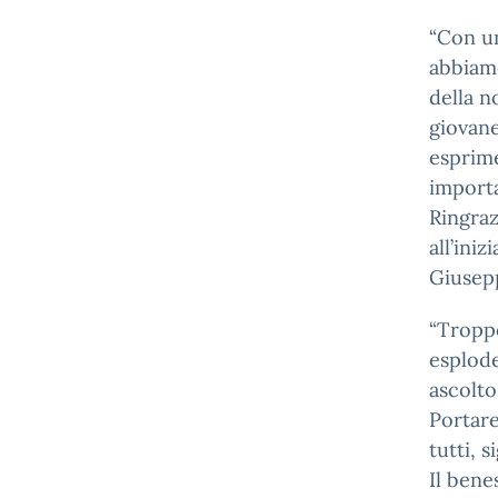
“Con un
abbiamo
della n
giovane
esprime
importa
Ringraz
all’iniz
Giusepp
“Troppo
esplode
ascolto
Portare
tutti, 
Il bene