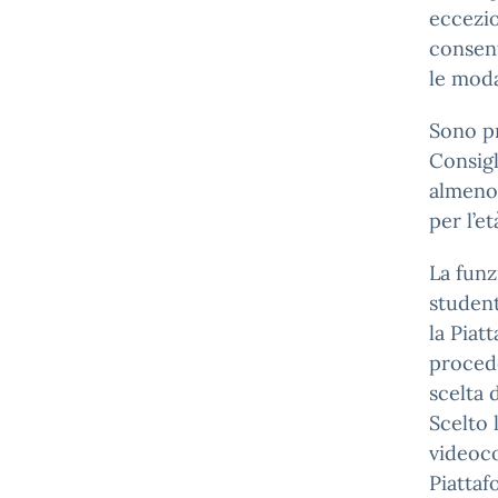
eccezio
consent
le moda
Sono pr
Consigl
almeno 
per l’e
La funzi
student
la Piat
procede
scelta 
Scelto 
videoco
Piattaf