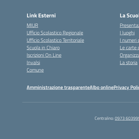
— 
Link Esterni
La Scuo
MIUR
Presenta
Ufficio Scolastico Regionale
I luoghi
Ufficio Scolastico Territoriale
I numeri 
Scuola in Chiaro
Le carte 
Iscrizioni On Line
Organizz
Invalsi
La storia
Comune
Amministrazione trasparente
Albo online
Privacy Poli
Centralino:
0973 60399