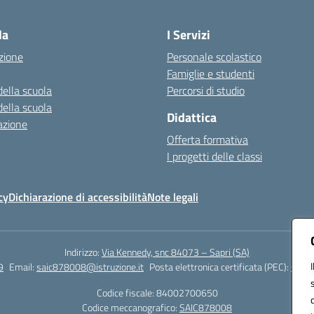
Visita la pagina iniziale della scuola
la
I Servizi
zione
Personale scolastico
Famiglie e studenti
della scuola
Percorsi di studio
della scuola
Didattica
azione
Offerta formativa
I progetti delle classi
cy
Dichiarazione di accessibilità
Note legali
Indirizzo:
Via Kennedy, snc 84073 – Sapri (SA)
9
Email:
saic878008@istruzione.it
Posta elettronica certificata (PEC):
saic8
Codice fiscale: 84002700650
Codice meccanografico:
SAIC878008