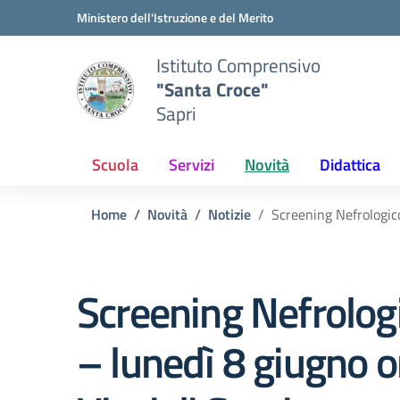
Vai ai contenuti
Vai al menu di navigazione
Vai al footer
Ministero dell'Istruzione e del Merito
Istituto Comprensivo
"Santa Croce"
Sapri
Scuola
Servizi
Novità
Didattica
Home
Novità
Notizie
Screening Nefrologico
Screening Nefrologi
– lunedì 8 giugno o