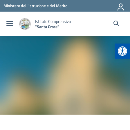
Vai ai contenuti
Vai al menu di navigazione
Vai al footer
Ministero dell'Istruzione e del Merito
Istituto Comprensivo
"Santa Croce"
Apr