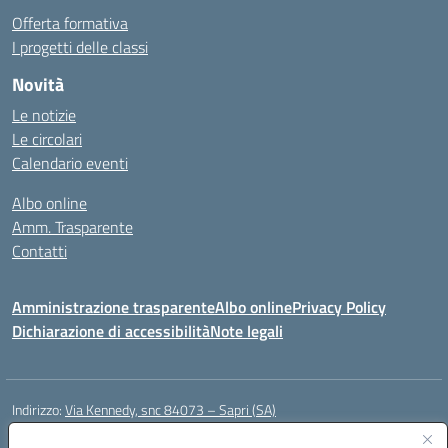
Offerta formativa
I progetti delle classi
Novità
Le notizie
Le circolari
Calendario eventi
Albo online
Amm. Trasparente
Contatti
Amministrazione trasparente
Albo online
Privacy Policy
Dichiarazione di accessibilità
Note legali
Indirizzo:
Via Kennedy, snc 84073 – Sapri (SA)
Centralino:
0973 603999
Email:
saic878008@istruzione.it