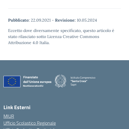
Pubblicato:
22.09.2021
-
Revisione:
10.05.2024
Eccetto dove diversamente specificato, questo articolo è
stato rilasciato sotto Licenza Creative Commons
Attribuzione 4.0 Italia.
Istituto Comprensivo
"Santa Croce"
Sapri
— Visita la pagina iniziale della scuola
Link Esterni
MIUR
Ufficio Scolastico Regionale