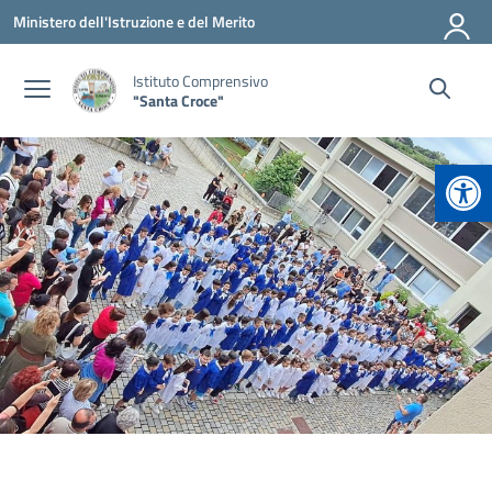
Vai ai contenuti
Vai al menu di navigazione
Vai al footer
Ministero dell'Istruzione e del Merito
Istituto Comprensivo
"Santa Croce"
Apr