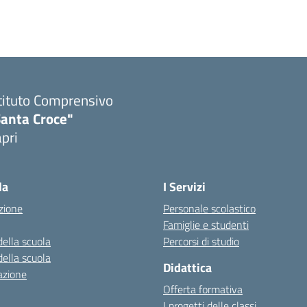
tituto Comprensivo
Santa Croce"
pri
Visita la pagina iniziale della scuola
la
I Servizi
zione
Personale scolastico
Famiglie e studenti
della scuola
Percorsi di studio
della scuola
Didattica
azione
Offerta formativa
I progetti delle classi