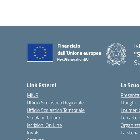
Is
"
Sa
— 
Link Esterni
La Scuo
MIUR
Presenta
Ufficio Scolastico Regionale
I luoghi
Ufficio Scolastico Territoriale
I numeri 
Scuola in Chiaro
Le carte 
Iscrizioni On Line
Organizz
Invalsi
La storia