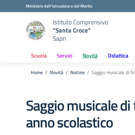
Vai ai contenuti
Vai al menu di navigazione
Vai al footer
Ministero dell'Istruzione e del Merito
Istituto Comprensivo
"Santa Croce"
Sapri
Scuola
Servizi
Novità
Didattica
Home
Novità
Notizie
Saggio musicale di fi
Saggio musicale di 
anno scolastico