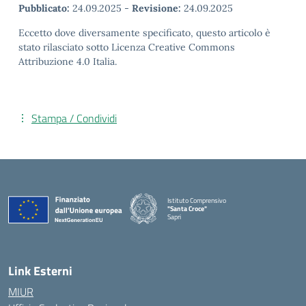
Pubblicato:
24.09.2025
-
Revisione:
24.09.2025
Eccetto dove diversamente specificato, questo articolo è
stato rilasciato sotto Licenza Creative Commons
Attribuzione 4.0 Italia.
Stampa / Condividi
Istituto Comprensivo
"Santa Croce"
Sapri
— Visita la pagina iniziale della scuola
Link Esterni
MIUR