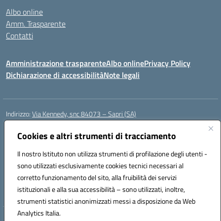
Albo online
Amm. Trasparente
Contatti
Amministrazione trasparente
Albo online
Privacy Policy
Dichiarazione di accessibilità
Note legali
Indirizzo:
Via Kennedy, snc 84073 – Sapri (SA)
Centralino:
0973 603999
Email:
saic878008@istruzione.it
Posta elettronica certificata (PEC):
Cookies e altri strumenti di tracciamento
saic878008@pec.istruzione.it
Codice fiscale: 84002700650
Il nostro Istituto non utilizza strumenti di profilazione degli utenti -
Codice meccanografico:
SAIC878008
sono utilizzati esclusivamente cookies tecnici necessari al
Codice Indice delle Pubbliche Amministrazioni (IPA): istsc_saic878008
corretto funzionamento del sito, alla fruibilità dei servizi
Codice unico di fatturazione (CUF): UFYPHY
istituzionali e alla sua accessibilità – sono utilizzati, inoltre,
strumenti statistici anonimizzati messi a disposizione da Web
Analytics Italia.
Hosting & Powered by 3D Solution S.r.l.