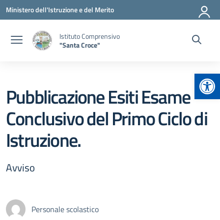
Vai ai contenuti
Vai al menu di navigazione
Vai al footer
Ministero dell'Istruzione e del Merito
Istituto Comprensivo
"Santa Croce"
Apr
Pubblicazione Esiti Esame
Conclusivo del Primo Ciclo di
Istruzione.
Avviso
Personale scolastico