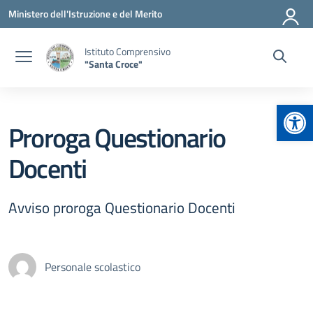
Vai ai contenuti
Vai al menu di navigazione
Vai al footer
Ministero dell'Istruzione e del Merito
Istituto Comprensivo
"Santa Croce"
Apr
Proroga Questionario
Docenti
Avviso proroga Questionario Docenti
Personale scolastico