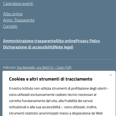
Calendario eventi
Albo online
Amm. Trasparente
Contatti
Amministrazione trasparente
Albo online
Privacy Policy
Dichiarazione di accessibilità
Note legali
Indirizzo:
Via Kennedy, snc 84073 – Sapri (SA)
Centralino:
0973 603999
Email:
saic878008@istruzione.it
Posta elettronica certificata (PEC):
Cookies e altri strumenti di tracciamento
saic878008@pec.istruzione.it
Codice fiscale: 84002700650
Il nostro Istituto non utilizza strumenti di profilazione degli utenti -
Codice meccanografico:
SAIC878008
sono utilizzati esclusivamente cookies tecnici necessari al
Codice Indice delle Pubbliche Amministrazioni (IPA): istsc_saic878008
corretto funzionamento del sito, alla fruibilità dei servizi
Codice unico di fatturazione (CUF): UFYPHY
istituzionali e alla sua accessibilità – sono utilizzati, inoltre,
strumenti statistici anonimizzati messi a disposizione da Web