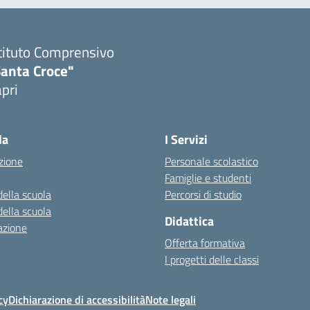
tituto Comprensivo
Santa Croce"
pri
Visita la pagina iniziale della scuola
la
I Servizi
zione
Personale scolastico
Famiglie e studenti
della scuola
Percorsi di studio
della scuola
Didattica
azione
Offerta formativa
I progetti delle classi
cy
Dichiarazione di accessibilità
Note legali