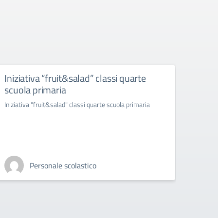
Iniziativa “fruit&salad” classi quarte
“ras
scuola primaria
infer
ambr
Iniziativa "fruit&salad" classi quarte scuola primaria
"rasseg
esibizi
Personale scolastico