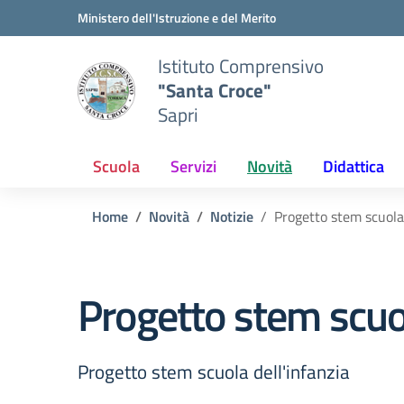
Vai ai contenuti
Vai al menu di navigazione
Vai al footer
Ministero dell'Istruzione e del Merito
Istituto Comprensivo
"Santa Croce"
Sapri
Scuola
Servizi
Novità
Didattica
Home
Novità
Notizie
Progetto stem scuola 
Progetto stem scuol
Progetto stem scuola dell'infanzia