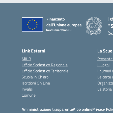
Is
"
Sa
— 
Link Esterni
La Scuo
MIUR
Presenta
Ufficio Scolastico Regionale
I luoghi
Ufficio Scolastico Territoriale
I numeri 
Scuola in Chiaro
Le carte 
Iscrizioni On Line
Organizz
Invalsi
La storia
Comune
Amministrazione trasparente
Albo online
Privacy Poli