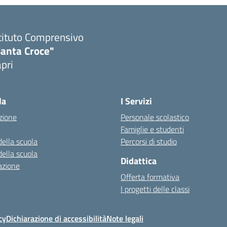
tituto Comprensivo
Santa Croce"
pri
Visita la pagina iniziale della scuola
la
I Servizi
zione
Personale scolastico
Famiglie e studenti
della scuola
Percorsi di studio
della scuola
Didattica
azione
Offerta formativa
I progetti delle classi
cy
Dichiarazione di accessibilità
Note legali