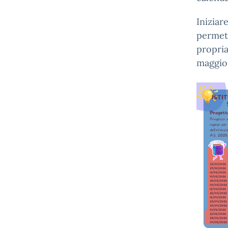
Iniziar
permett
propria
maggior