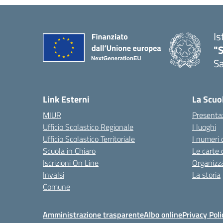
Is
"
Sa
— 
Link Esterni
La Scuo
MIUR
Presenta
Ufficio Scolastico Regionale
I luoghi
Ufficio Scolastico Territoriale
I numeri 
Scuola in Chiaro
Le carte 
Iscrizioni On Line
Organizz
Invalsi
La storia
Comune
Amministrazione trasparente
Albo online
Privacy Poli