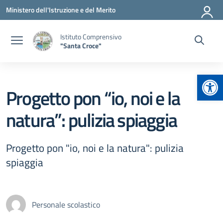
Vai ai contenuti
Vai al menu di navigazione
Vai al footer
Ministero dell'Istruzione e del Merito
Istituto Comprensivo
"Santa Croce"
Apr
Progetto pon “io, noi e la
natura”: pulizia spiaggia
Progetto pon "io, noi e la natura": pulizia
spiaggia
Personale scolastico