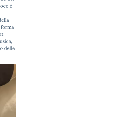
roce è
ella
a forma
ut
usica,
so delle