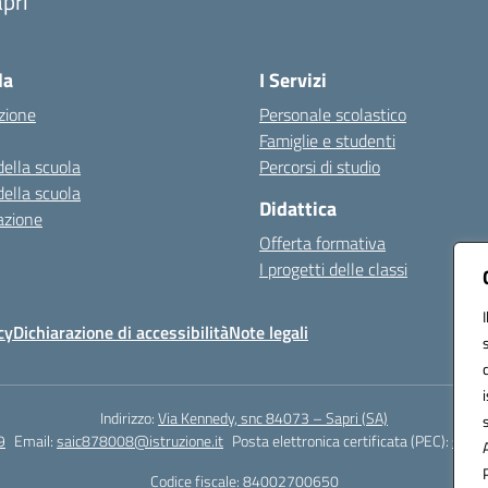
pri
Visita la pagina iniziale della scuola
la
I Servizi
zione
Personale scolastico
Famiglie e studenti
della scuola
Percorsi di studio
della scuola
Didattica
azione
Offerta formativa
I progetti delle classi
cy
Dichiarazione di accessibilità
Note legali
Indirizzo:
Via Kennedy, snc 84073 – Sapri (SA)
9
Email:
saic878008@istruzione.it
Posta elettronica certificata (PEC):
saic8
Codice fiscale: 84002700650