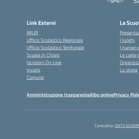
Sa
— 
Link Esterni
La Scuo
MIUR
Presenta
Ufficio Scolastico Regionale
I luoghi
Ufficio Scolastico Territoriale
I numeri 
Scuola in Chiaro
Le carte 
Iscrizioni On Line
Organizz
Invalsi
La storia
Comune
Amministrazione trasparente
Albo online
Privacy Poli
Centralino:
0973 60399