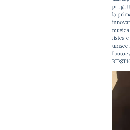
progett
la prim
innovat
musica 
fisica 
unisce 
l’autoe
RIPSTI
Video
Player