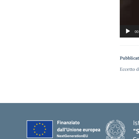
00
Pubblicat
Eccetto d
Is
"