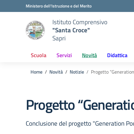
Vai ai contenuti
Vai al menu di navigazione
Vai al footer
Ministero dell'Istruzione e del Merito
Istituto Comprensivo
"Santa Croce"
Sapri
Scuola
Servizi
Novità
Didattica
Home
Novità
Notizie
Progetto “Generation
Progetto “Generatio
Conclusione del progetto "Generation Po