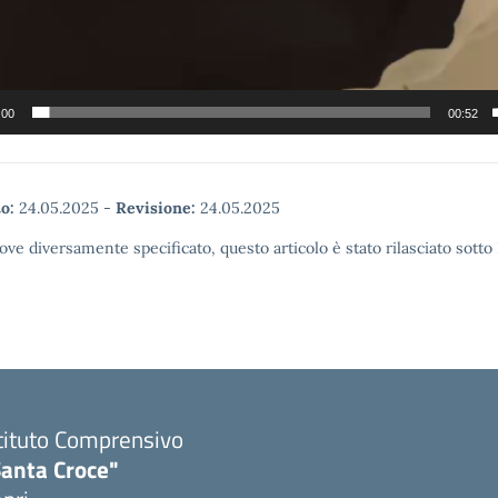
:00
00:52
o:
24.05.2025
-
Revisione:
24.05.2025
ove diversamente specificato, questo articolo è stato rilasciato sott
tituto Comprensivo
Santa Croce"