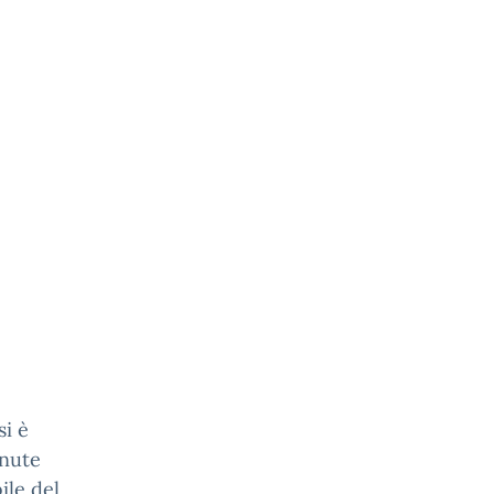
si è
enute
ile del